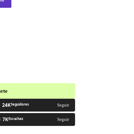
rte
24K
Seguidores
Seguir
7K
Escuchas
Seguir