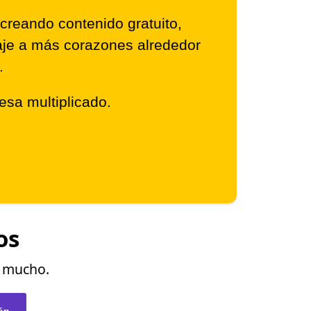
creando contenido gratuito,
saje a más corazones alrededor
.
resa multiplicado.
os
o mucho.
ón