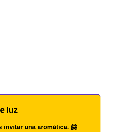
de luz
invitar una aromática. 🤗