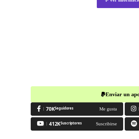
Enviar un apo
70K
Seguidores
Me gusta
412K
Suscriptores
Suscribirse