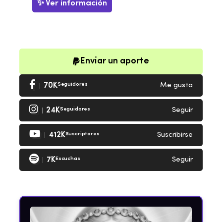
✨ Ver información
Enviar un aporte
70K
Seguidores
Me gusta
24K
Seguidores
Seguir
412K
Suscriptores
Suscribirse
7K
Escuchas
Seguir