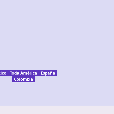
ico
Toda América
España
Colombia