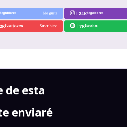
24K
Seguidores
Seguidores
Me gusta
2K
7K
Suscriptores
Escuchas
Suscribirse
 de esta
te enviaré