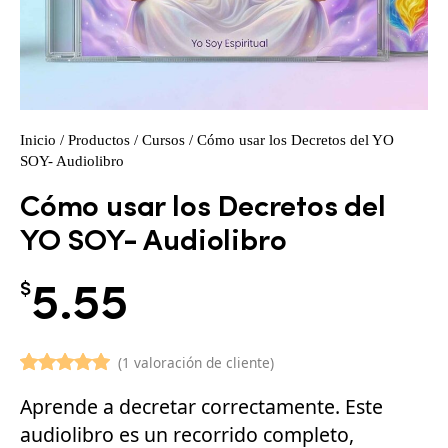
Inicio
/
Productos
/
Cursos
/ Cómo usar los Decretos del YO
SOY- Audiolibro
Cómo usar los Decretos del
YO SOY- Audiolibro
$
5.55
(
1
valoración de cliente)
Valorado
1
Aprende a decretar correctamente. Este
con
5.00
de 5 en base a
audiolibro es un recorrido completo,