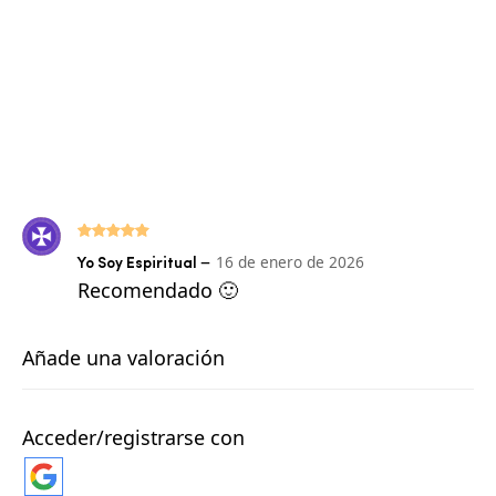
Valorado
–
16 de enero de 2026
Yo Soy Espiritual
con
5
de 5
Recomendado 🙂
Añade una valoración
Acceder/registrarse con