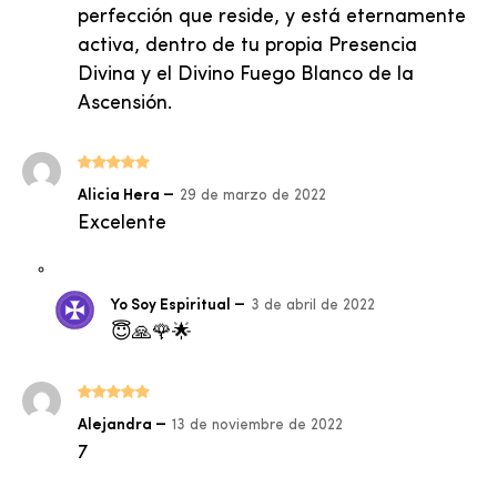
perfección que reside, y está eternamente
activa, dentro de tu propia Presencia
Divina y el Divino Fuego Blanco de la
Ascensión.
Valorado
–
Alicia Hera
29 de marzo de 2022
con
5
de 5
Excelente
–
Yo Soy Espiritual
3 de abril de 2022
😇🙏🌹🌟
Valorado
–
Alejandra
13 de noviembre de 2022
con
5
de 5
7