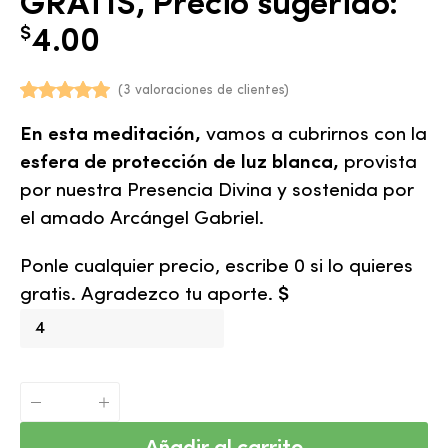
GRATIS, Precio sugerido:
$
4.00
(
3
valoraciones de clientes)
Valorado
3
En esta meditación,
vamos a cubrirnos con la
con
5.00
de 5 en base a
esfera de protección de luz blanca,
provista
valoraciones
por nuestra Presencia Divina y sostenida por
de clientes
el amado Arcángel Gabriel.
Ponle cualquier precio, escribe 0 si lo quieres
gratis. Agradezco tu aporte.
$