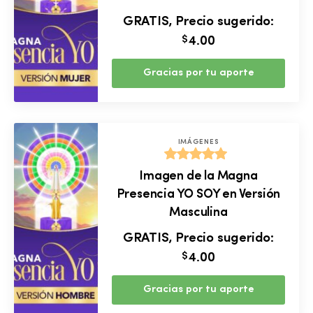
GRATIS, Precio sugerido:
$
4.00
Gracias por tu aporte
IMÁGENES
Valorado
Imagen de la Magna
con
5.00
Presencia YO SOY en Versión
de 5
Masculina
GRATIS, Precio sugerido:
$
4.00
Gracias por tu aporte