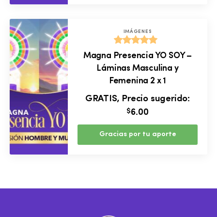
IMÁGENES
Valorado
Magna Presencia YO SOY –
con
5.00
Láminas Masculina y
de 5
Femenina 2 x 1
GRATIS, Precio sugerido:
$
6.00
Gracias por tu aporte