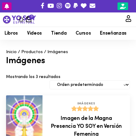
0
Libros
Videos
Tienda
Cursos
Enseñanzas
Inicio
/
Productos
/ Imágenes
Imágenes
Mostrando los 3 resultados
IMÁGENES
Valorado
Imagen de la Magna
con
5.00
Presencia YO SOY en Versión
de 5
Femenina