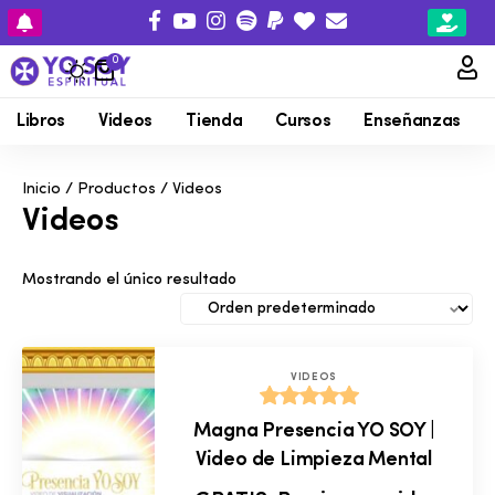
0
Libros
Videos
Tienda
Cursos
Enseñanzas
Inicio
/
Productos
/ Videos
Videos
Mostrando el único resultado
VIDEOS
Valorado
Magna Presencia YO SOY |
con
5.00
Video de Limpieza Mental
de 5