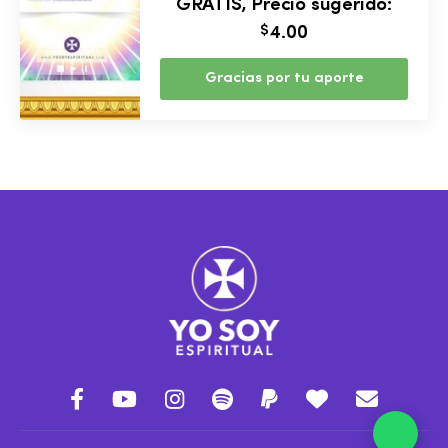
GRATIS, Precio sugerido:
$
4.00
Gracias por tu aporte