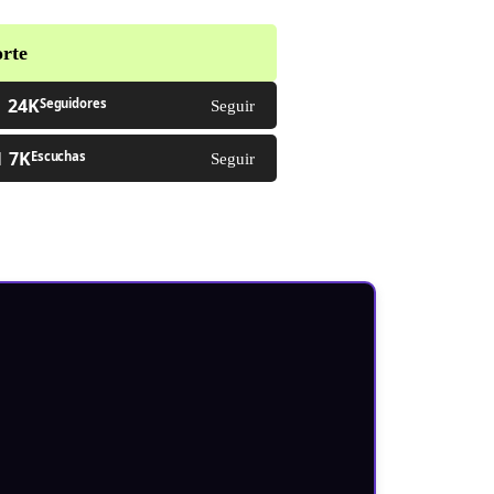
rte
24K
Seguidores
Seguir
7K
Escuchas
Seguir