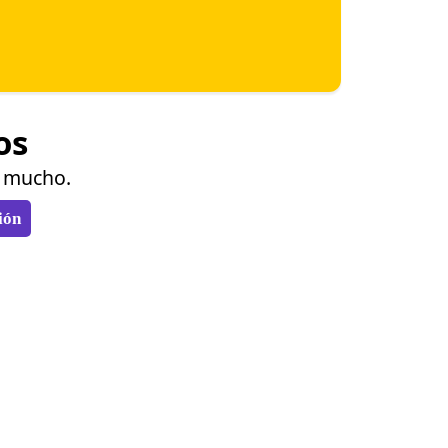
os
o mucho.
ión