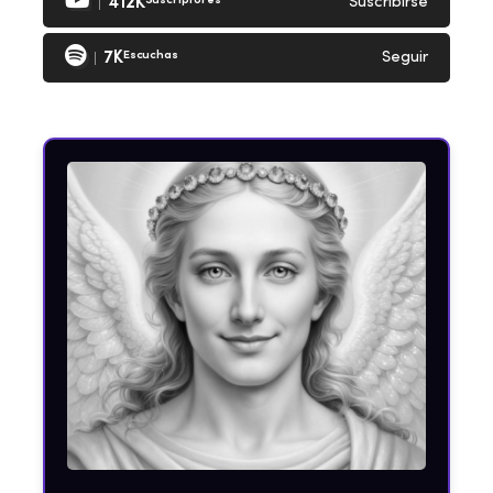
412K
Suscriptores
Suscribirse
7K
Escuchas
Seguir