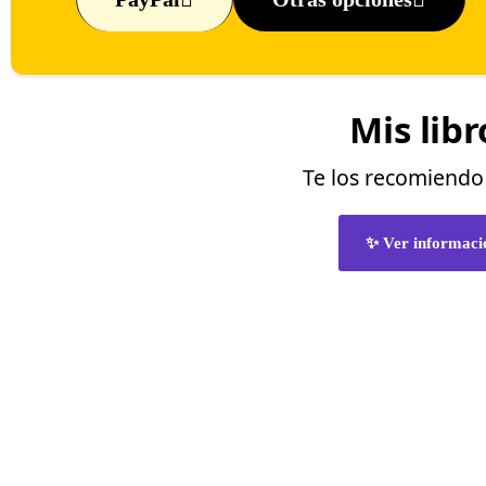
Mis libr
Te los recomiend
✨ Ver informaci