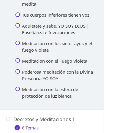
medita
YO SOY LO QUE EL CREADOR ES
Tus cuerpos inferiores tienen voz
Las palabras “YO SOY”
Aquiétate y sabe, YO SOY DIOS |
El uso de la palabra YO SOY
Enseñanza e Invocaciones
Lo primero es “YO SOY”
Meditación con los siete rayos y el
fuego violeta
YO SOY ÉL, ÉL ES YO
Meditación con el Fuego Violeta
Llamen a su Presencia YO SOY |
Invocaciones y Mensaje
Poderosa meditación con la Divina
Presencia YO SOY
Meditación con la esfera de
protección de luz blanca
Decretos y Meditaciones 1
8 Temas