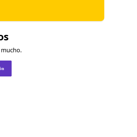
os
o mucho.
ón