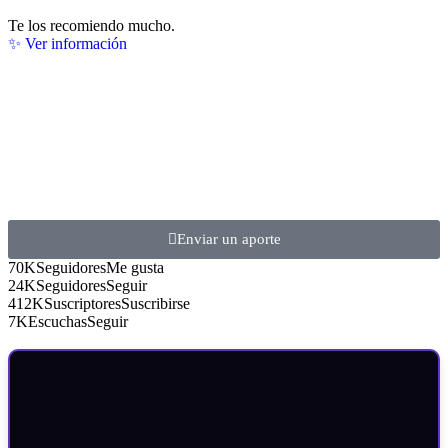
Te los recomiendo mucho.
✨ Ver información
Enviar un aporte
70K
Seguidores
Me gusta
24K
Seguidores
Seguir
412K
Suscriptores
Suscribirse
7K
Escuchas
Seguir