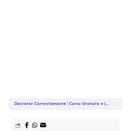
Decretar Correctamente | Curso Gratuito
Lección 7
R