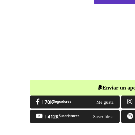
Enviar un apo
70K
Seguidores
Me gusta
412K
Suscriptores
Suscribirse