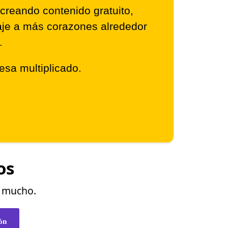
creando contenido gratuito,
saje a más corazones alrededor
.
resa multiplicado.
os
o mucho.
ón