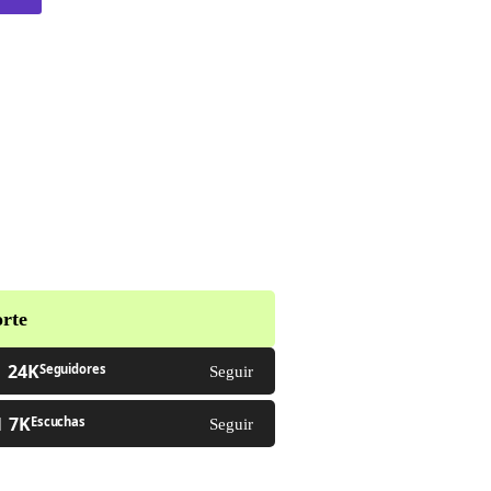
rte
24K
Seguidores
Seguir
7K
Escuchas
Seguir