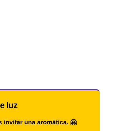
de luz
invitar una aromática. 🤗