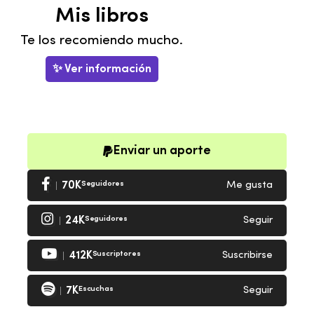
Mis libros
Te los recomiendo mucho.
✨ Ver información
Enviar un aporte
70K
Seguidores
Me gusta
24K
Seguidores
Seguir
412K
Suscriptores
Suscribirse
7K
Escuchas
Seguir