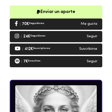
Enviar un aporte
70K
Seguidores
Me gusta
24K
Seguidores
Seguir
412K
Suscriptores
Suscribirse
7K
Escuchas
Seguir