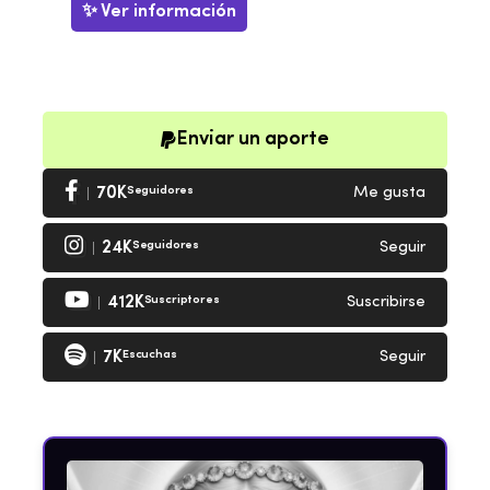
✨ Ver información
Enviar un aporte
70K
Seguidores
Me gusta
24K
Seguidores
Seguir
412K
Suscriptores
Suscribirse
7K
Escuchas
Seguir