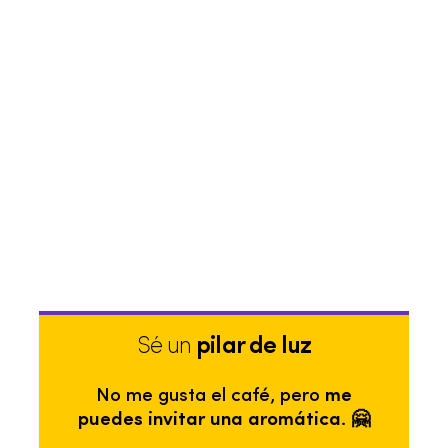
Sé un
pilar de luz
No me gusta el café, pero
me
puedes invitar una aromática. 🤗