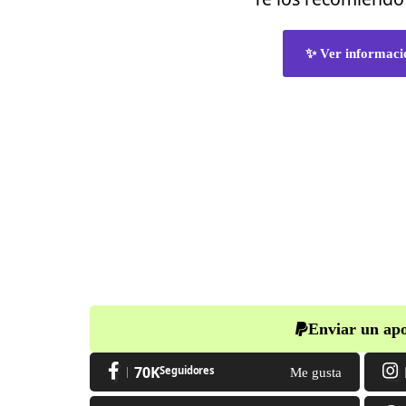
✨ Ver informaci
Enviar un apo
70K
Seguidores
Me gusta