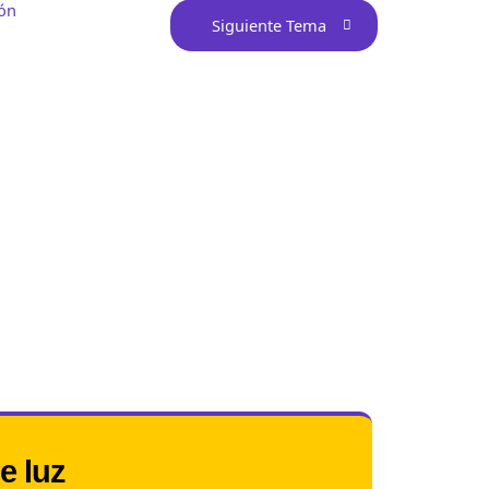
ión
Siguiente Tema
de luz