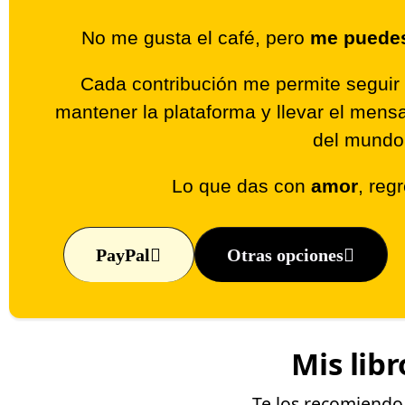
No me gusta el café, pero
me puedes 
Cada contribución me permite seguir 
mantener la plataforma y llevar el men
del mundo
Lo que das con
amor
, reg
PayPal
Otras opciones
Mis libr
Te los recomiend