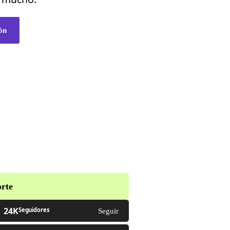
ón
rte
24K
Seguidores
Seguir