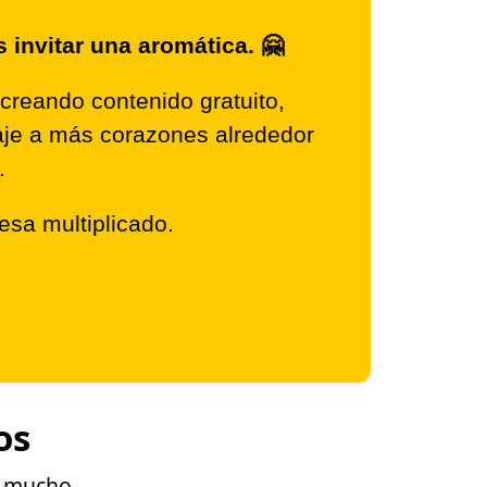
invitar una aromática. 🤗
creando contenido gratuito,
saje a más corazones alrededor
.
resa multiplicado.
os
o mucho.