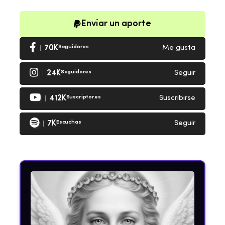
Enviar un aporte
70K
Seguidores
Me gusta
24K
Seguidores
Seguir
412K
Suscriptores
Suscribirse
7K
Escuchas
Seguir