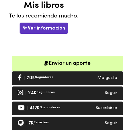
Mis libros
Te los recomiendo mucho.
✨ Ver información
Enviar un aporte
70K
Seguidores
Me gusta
24K
Seguidores
Seguir
412K
Suscriptores
Suscribirse
7K
Escuchas
Seguir