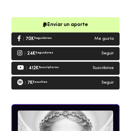
Enviar un aporte
70K
Seguidores
Me gusta
24K
Seguidores
Seguir
412K
Suscriptores
Suscribirse
7K
Escuchas
Seguir