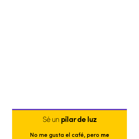
Sé un
pilar de luz
No me gusta el café, pero
me