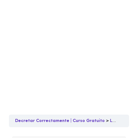
Decretar Correctamente | Curso Gratuito
Lección 3
Y