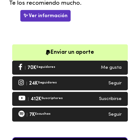
Te los recomiendo mucho.
✨ Ver información
Enviar un aporte
70K
Seguidores
Me gusta
24K
Seguidores
Seguir
412K
Suscriptores
Suscribirse
7K
Escuchas
Seguir