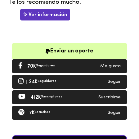
Te los recomiendo mucho.
✨ Ver información
Enviar un aporte
70K
Seguidores
Me gusta
24K
Seguidores
Seguir
412K
Suscriptores
Suscribirse
7K
Escuchas
Seguir