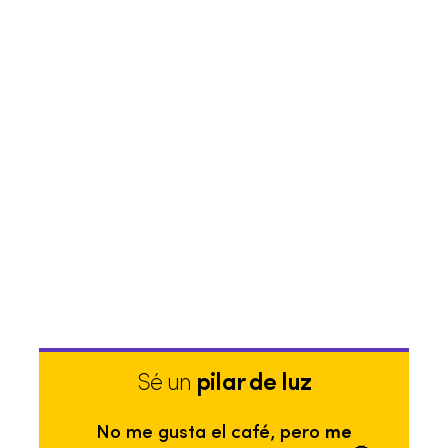
Sé un
pilar de luz
No me gusta el café, pero
me